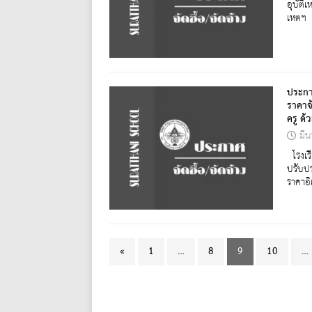
อุบัติ
เหตฯ
ประกา
ราคาจ
ครู ด้
มี
โรงเร
ปรับป
ราคาอ
«
1
…
8
9
10
…