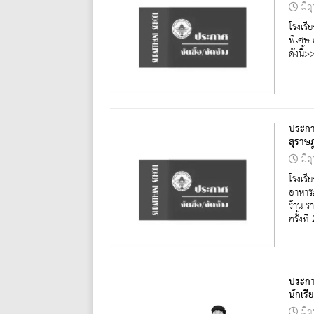
มิถ
โรงเรี
พิเศษ 
ดังนี้
ประกา
สุราษฎ
มิถ
โรงเรี
อาหาร
ร้าน 
ครั้งที่ 
ประกาศ
นักเร
มิถ