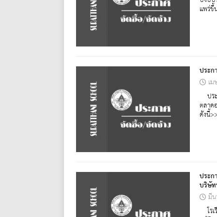
ปีงบป
แพร่ขึ้
ประกา
เม
ประกา
ตลาดอ
ดังนี
ประกา
บริษั
มี
โรเรี