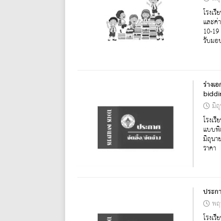
โรงเรี
และค่า
10-19
รับมอบ
ร่างเ
biddi
มิถ
โรงเรี
แบบพิเ
มิถุน
ราคา
ประกา
พฤ
โรงเร