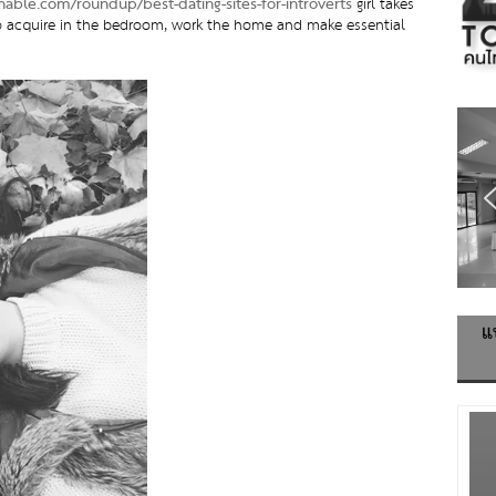
hable.com/roundup/best-dating-sites-for-introverts
girl takes
to acquire in the bedroom, work the home and make essential
แ