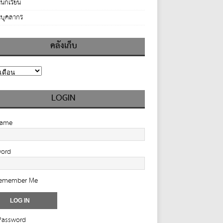
นักเรียน
บุคลากร
คลังเก็บ
LOGIN
name
word
emember Me
Password