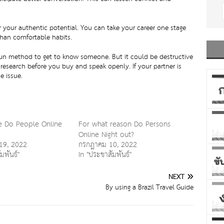
 your authentic potential. You can take your career one stage
than comfortable habits.
a fun method to get to know someone. But it could be destructive
 research before you buy and speak openly. If your partner is
e issue.
 Do People Online
For what reason Do Persons
Online Night out?
19, 2022
กรกฎาคม 10, 2022
มพันธ์"
In "ประชาสัมพันธ์"
NEXT
By using a Brazil Travel Guide