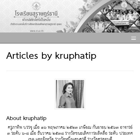
Articles by
kruphatip
About kruphatip
ครูภาทิพ บรรจุ เมื่อ ๑๖ พฤษภาคม ๒๕๒๓ เกษียณ กันยายน ๒๕๖๓ อาจารย์
๓ ระดับ ๖-๘ เมื่อ ธันวาคม ๒๕๓๘ รางวัลชนะเลิศการผลิตสื่อ ระดับ ประเทศ
เขต และจังหวัด รางวัลหนึ่งแสนครูดี รางวัลครูสอนดี