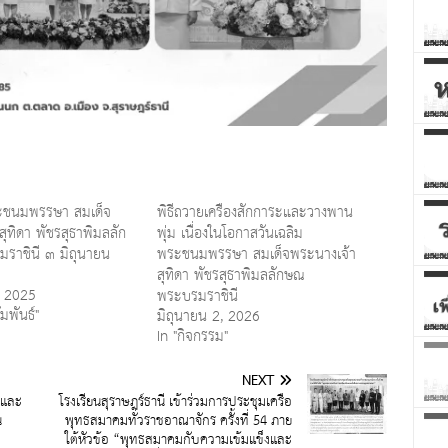
ระชนมพรรษา สมเด็จ
พิธีถวายเครื่องสักการะและวางพาน
ุทิดา พัชรสุธาพิมลลัก
พุ่ม เนื่องในโอกาสวันเฉลิม
ราชินี ๓ มิถุนายน
พระชนมพรรษา สมเด็จพระนางเจ้า
สุทิดา พัชรสุธาพิมลลักษณ
, 2025
พระบรมราชินี
มพันธ์"
มิถุนายน 2, 2026
In "กิจกรรม"
NEXT
งและ
โรงเรียนสุราษฎร์ธานี เข้าร่วมการประชุมเครือ
น
พุทธสมาคมทั่วราชอาณาจักร ครั้งที่ 54 ภาย
ใต้หัวข้อ “พุทธสมาคมกับความเข้มแข็งและ