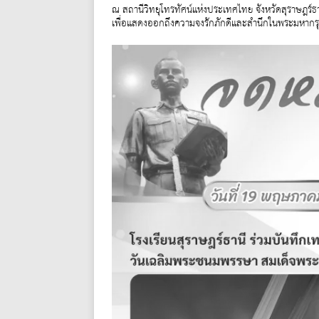
ณ สถานีวิทยุโทรทัศน์แห่งประเทศไทย จังหวัดสุราษฎร์ธ
เพื่อแสดงออกถึงความจงรักภักดีและสำนึกในพระมหากรุณา