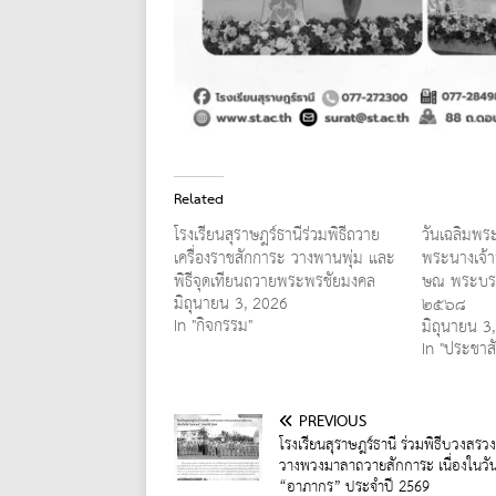
Related
โรงเรียนสุราษฎร์ธานีร่วมพิธีถวาย
วันเฉลิมพ
เครื่องราชสักการะ วางพานพุ่ม และ
พระนางเจ้าส
พิธีจุดเทียนถวายพระพรชัยมงคล
ษณ พระบรม
มิถุนายน 3, 2026
๒๕๖๘
In "กิจกรรม"
มิถุนายน 3
In "ประชาสั
PREVIOUS
โรงเรียนสุราษฎร์ธานี ร่วมพิธีบวงสรว
วางพวงมาลาถวายสักการะ เนื่องในวั
“อาภากร” ประจำปี 2569