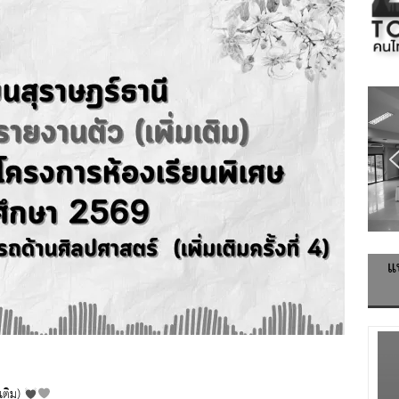
แ
เติม)