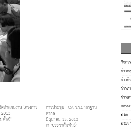
กิจกร
ข่าวกล
ข่าวกิ
ข่าวภ
ข่าวเด
จดหมา
จัดทำแผนงาน โครงการ
การประชุม TQA ร.ร.มาตรฐาน
, 2013
สากล
ประกาศ
มพันธ์"
มิถุนายน 13, 2013
ประชาส
In "ประชาสัมพันธ์"