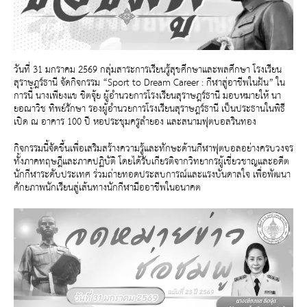
วันที่ 31 มกราคม 2569 กลุ่มสาระการเรียนรู้สุขศึกษาและพลศึกษา โรงเรียน
สุราษฎร์ธานี จัดกิจกรรม “Sport to Dream Career : กีฬาสู่อาชีพในฝัน” ใน
การนี้ นางเพียงแข ชิตจุ้ย ผู้อำนวยการโรงเรียนสุราษฎร์ธานี มอบหมายให้ นา
ยอณาวิช ทิพย์รักษา รองผู้อำนวยการโรงเรียนสุราษฎร์ธานี เป็นประธานในพิธี
เปิด ณ อาคาร 100 ปี หอประชุมครูลำยอง และสนามฟุตบอลรินทอง
กิจกรรมนี้จัดขึ้นเพื่อเสริมสร้างความรู้และทักษะด้านกีฬาฟุตบอลอย่างครบวงจร
ทั้งภาคทฤษฎีและภาคปฏิบัติ โดยได้รับเกียรติจากวิทยากรผู้เชี่ยวชาญและอดีต
นักกีฬาระดับประเทศ ร่วมถ่ายทอดประสบการณ์และแรงบันดาลใจ เพื่อพัฒนา
ศักยภาพนักเรียนสู่เส้นทางนักกีฬามืออาชีพในอนาคต