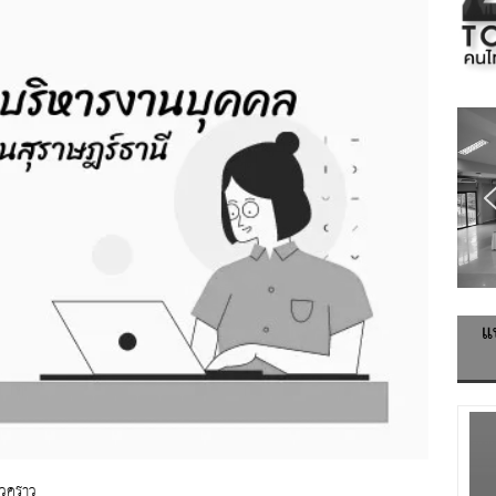
แ
ั่วคราว