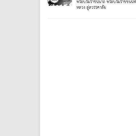
พระบรมราชินีนาถ พระบรมราชชนนีพั
หลวง สู่สวรรคาลัย