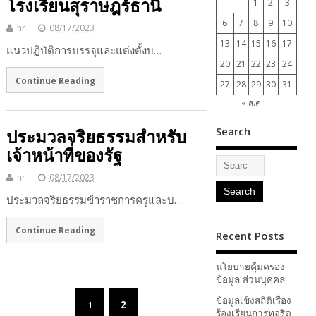
โรงเรียนสุราษฎร์ธานี
1
2
3
4
6
7
8
9
10
11
hr
08/17/2023
13
14
15
16
17
18
แนวปฏิบัติการบรรจุและแต่งตั้งบ…
20
21
22
23
24
25
Continue Reading
27
28
29
30
31
« ส.ค.
Search
ประมวลจริยธรรมสำหรับ
เจ้าหน้าที่ของรัฐ
hr
08/17/2023
ประมวลจริยธรรมข้าราชการครูและบ…
Continue Reading
Recent Posts
นโยบายคุ้มครอง
ข้อมูล ส่วนบุคคล
ข้อมูลเชิงสถิติเรื่อง
1
2
ร้องเรียนการทุจริต