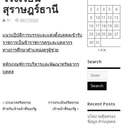
สุราษฎร์ธานี
2
3
4
5
6
7
9
10
11
12
13
14
hr
08/17/2023
16
17
18
19
20
21
23
24
25
26
27
28
แนวปฏิบัติการบรรจุและแต่งตั้งบุคคลเข้ารับ
ราชการเป็นข้าราชการครูและบุคลากร
30
31
ทางการศึกษาตำแหน่งครูผู้ช่วย
« ส.ค.
Search
หลักเกณฑ์การบริหารและพัฒนาทรัพยากร
บุคคล
«
ประมวลจริยธรรม
การประเมินจริยธรรม
Recent Posts
สำหรับเจ้าหน้าที่ของรัฐ
เจ้าหน้าที่ของรัฐ
»
นโยบายคุ้มครอง
ข้อมูล ส่วนบุคคล