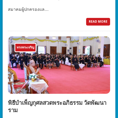
สมาคมผู้ปกครองแล…
READ MORE
ทรงพระเจริญ
พิธีบำเพ็ญกุศลสวดพระอภิธรรม วัดพัฒนา
ราม