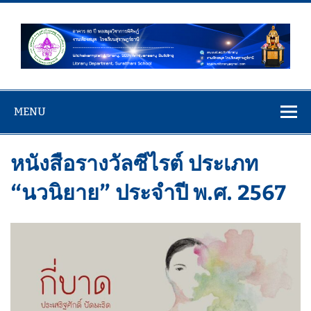
Skip
to
content
www.st.ac.th/l
หอสมุด 90 ปีวิชาการพิศิษฎ์
MENU
หนังสือรางวัลซีไรต์ ประเภท
“นวนิยาย” ประจำปี พ.ศ. 2567