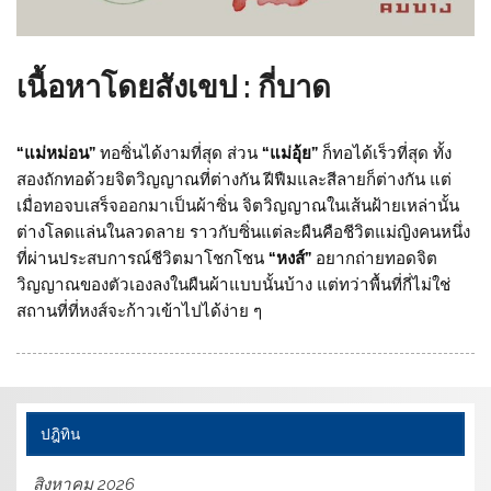
เนื้อหาโดยสังเขป : กี่บาด
“แม่หม่อน”
ทอซิ่นได้งามที่สุด ส่วน
“แม่อุ้ย”
ก็ทอได้เร็วที่สุด ทั้ง
สองถักทอด้วยจิตวิญญาณที่ต่างกัน ฝีฟืมและสีลายก็ต่างกัน แต่
เมื่อทอจบเสร็จออกมาเป็นผ้าซิ่น จิตวิญญาณในเส้นฝ้ายเหล่านั้น
ต่างโลดแล่นในลวดลาย ราวกับซิ่นแต่ละผืนคือชีวิตแม่ญิงคนหนึ่ง
ที่ผ่านประสบการณ์ชีวิตมาโชกโชน
“หงส์”
อยากถ่ายทอดจิต
วิญญาณของตัวเองลงในผืนผ้าแบบนั้นบ้าง แต่ทว่าพื้นที่กี่ไม่ใช่
สถานที่ที่หงส์จะก้าวเข้าไปได้ง่าย ๆ
ปฎิทิน
สิงหาคม 2026