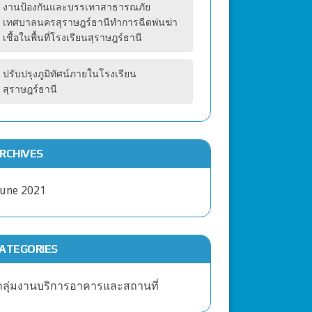
งานป้องกันและบรรเทาสาธารณภัย
เทศบาลนครสุราษฎร์ธานีทำการฉีดพ่นฆ่า
เชื้อในพื้นที่โรงเรียนสุราษฎร์ธานี
ปรับปรุงภูมิทัศน์ภายในโรงเรียน
สุราษฎร์ธานี
RCHIVES
June 2021
ATEGORIES
กลุ่มงานบริการอาคารและสถานที่