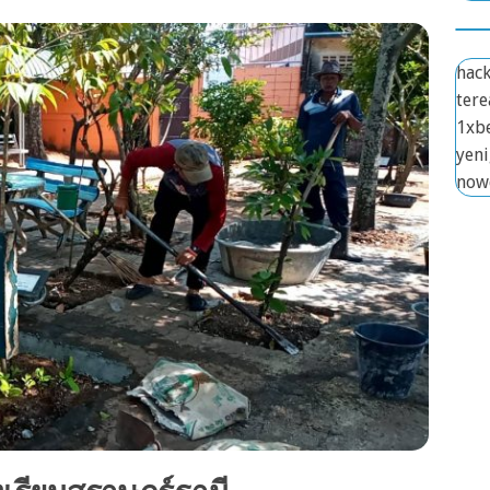
hack
tere
1xb
yeni
now