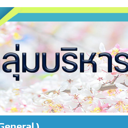
 General )