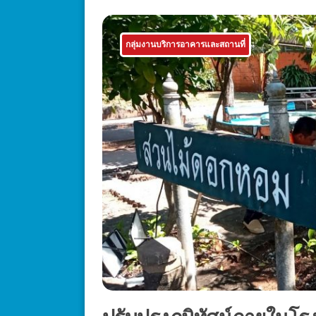
กลุ่มงานบริการอาคารและสถานที่