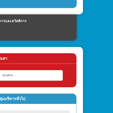
ิการและสวัสดิการ
้นหา
ลุ่มบริหารทั่วไป