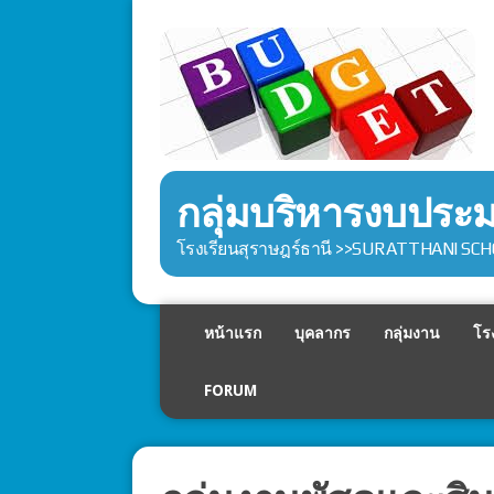
กลุ่มบริหารงบปร
โรงเรียนสุราษฎร์ธานี >>SURATTHANI SC
หน้าแรก
บุคลากร
กลุ่มงาน
โรง
FORUM