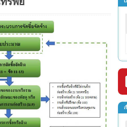
ทรัพย์
L
เร